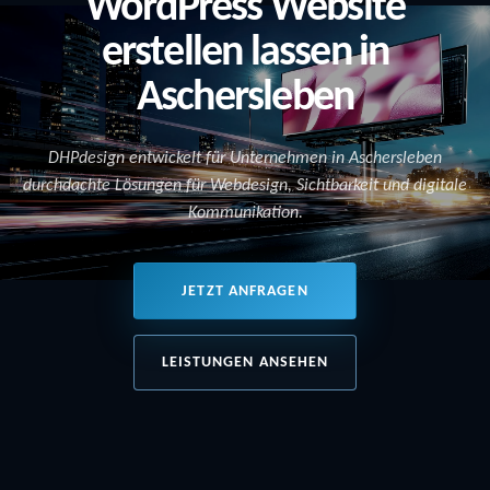
WordPress Website
erstellen lassen in
Aschersleben
DHPdesign entwickelt für Unternehmen in Aschersleben
durchdachte Lösungen für Webdesign, Sichtbarkeit und digitale
Kommunikation.
JETZT ANFRAGEN
LEISTUNGEN ANSEHEN