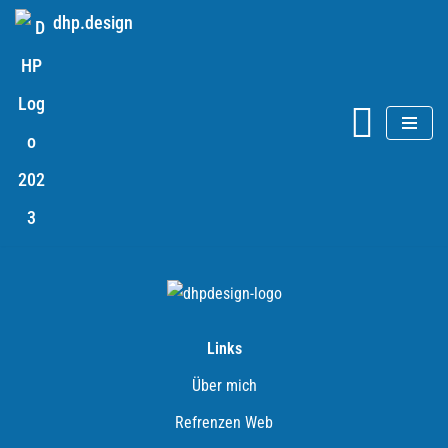
dhp.design
Z
u
m
I
n
h
a
l
t
s
p
Links
r
i
Über mich
n
Refrenzen Web
g