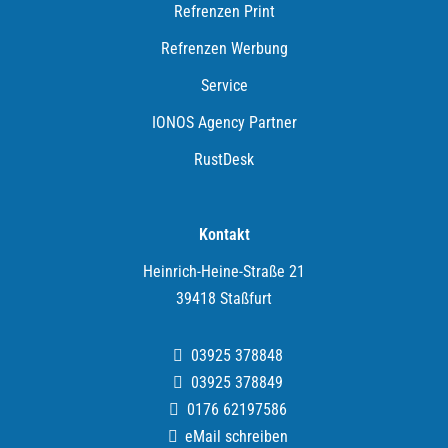
Refrenzen Print
e
n
Refrenzen Werbung
Service
IONOS Agency Partner
RustDesk
Kontakt
Heinrich-Heine-Straße 21
39418 Staßfurt
03925 378848
03925 378849
0176 62197586
eMail schreiben